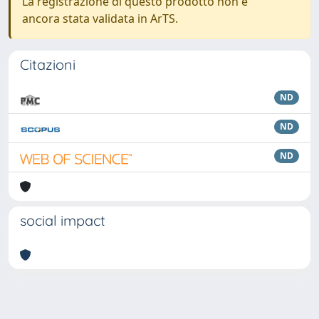
La registrazione di questo prodotto non è
ancora stata validata in ArTS.
Citazioni
ND
ND
ND
social impact