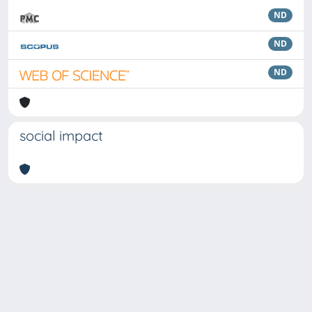
ND
ND
ND
social impact