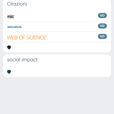
Citazioni
ND
ND
ND
social impact