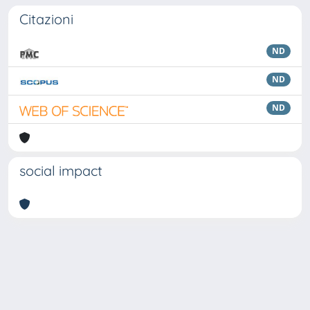
Citazioni
ND
ND
ND
social impact