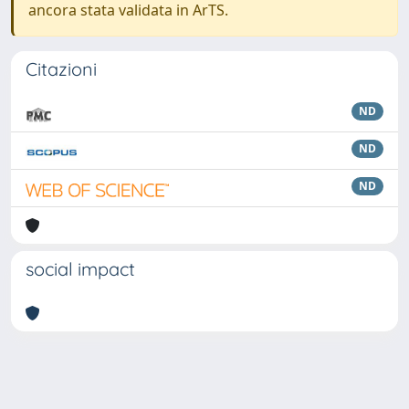
ancora stata validata in ArTS.
Citazioni
ND
ND
ND
social impact