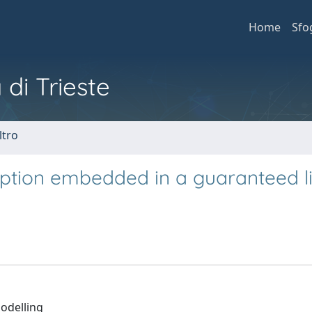
Home
Sfo
 di Trieste
ltro
 option embedded in a guaranteed li
odelling