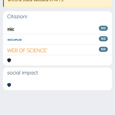
Citazioni
ND
ND
ND
social impact