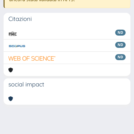
Citazioni
ND
ND
ND
social impact