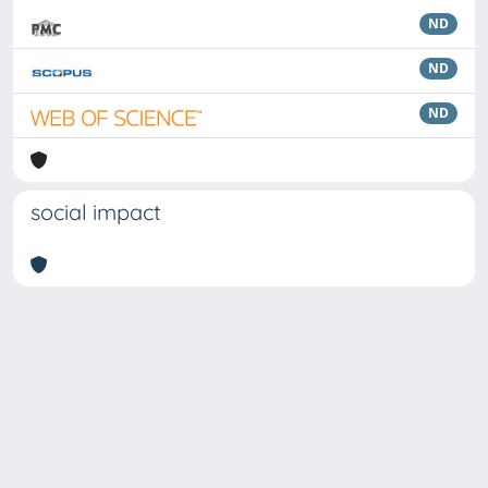
ND
ND
ND
social impact