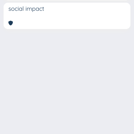
social impact
Copyright © 2026
Università degli Studi Trieste |
Dove
siamo
|
Privacy
Piazzale Europa,1 34127 Trieste, Italia -
Tel. +39 040.558.7111 - P.IVA 00211830328