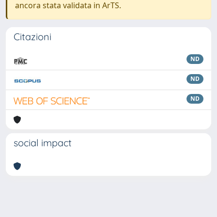
ancora stata validata in ArTS.
Citazioni
ND
ND
ND
social impact