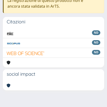
La registrazione di questo prodotto non è
ancora stata validata in ArTS.
Citazioni
ND
ND
ND
social impact