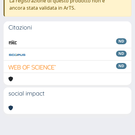
La registrazione di questo prodotto non è
ancora stata validata in ArTS.
Citazioni
ND
ND
ND
social impact