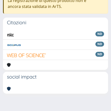
La registrazione di questo prodotto non è
ancora stata validata in ArTS.
Citazioni
ND
ND
ND
social impact