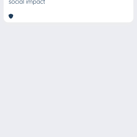
social impact
Copyright © 2026
Università degli Studi Trieste |
Dove
siamo
|
Privacy
Piazzale Europa,1 34127 Trieste, Italia -
Tel. +39 040.558.7111 - P.IVA 00211830328
- C.F. 80013890324 - P.E.C.: