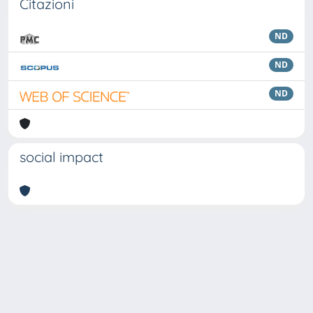
Citazioni
ND
ND
ND
social impact