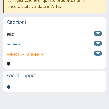
La registrazione di questo prodotto non è
ancora stata validata in ArTS.
Citazioni
ND
ND
ND
social impact