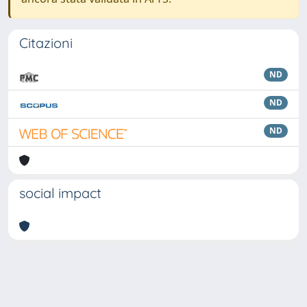
Citazioni
ND
ND
ND
social impact