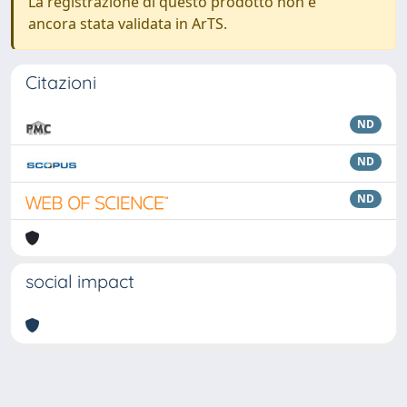
La registrazione di questo prodotto non è
ancora stata validata in ArTS.
Citazioni
ND
ND
ND
social impact