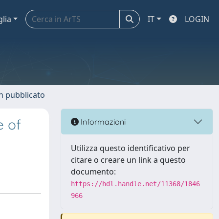
glia
IT
LOGIN
n pubblicato
e of
Informazioni
Utilizza questo identificativo per
citare o creare un link a questo
documento:
https://hdl.handle.net/11368/1846
966