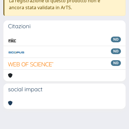
La registrazione di questo prodotto non è
ancora stata validata in ArTS.
Citazioni
ND
ND
ND
social impact