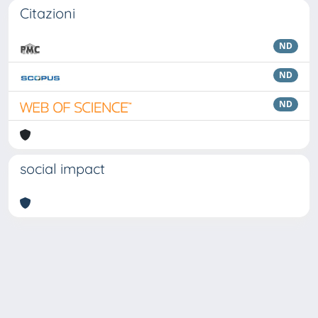
Citazioni
ND
ND
ND
social impact