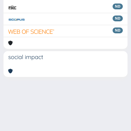
ND
ND
ND
social impact