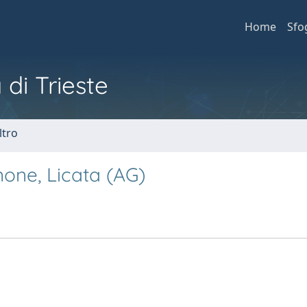
Home
Sfo
 di Trieste
ltro
gnone, Licata (AG)