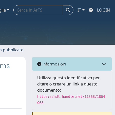
glia
IT
LOGIN
n pubblicato
ems
Informazioni
Utilizza questo identificativo per
citare o creare un link a questo
documento:
https://hdl.handle.net/11368/1864
068