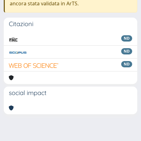
ancora stata validata in ArTS.
Citazioni
ND
ND
ND
social impact