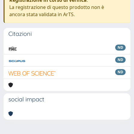
Registrazione in corso di verifica
.
La registrazione di questo prodotto non è
ancora stata validata in ArTS.
Citazioni
ND
ND
ND
social impact