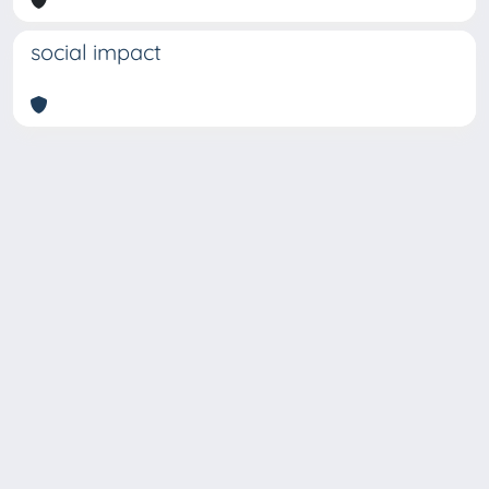
social impact
Copyright © 2026
Università degli Studi Trieste |
Dove
siamo
|
Privacy
Piazzale Europa,1 34127 Trieste, Italia -