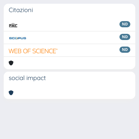
Citazioni
ND
ND
ND
social impact