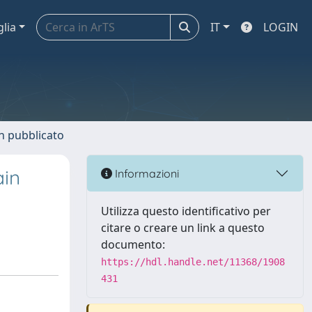
glia
IT
LOGIN
n pubblicato
ain
Informazioni
Utilizza questo identificativo per
citare o creare un link a questo
documento:
https://hdl.handle.net/11368/1908
431