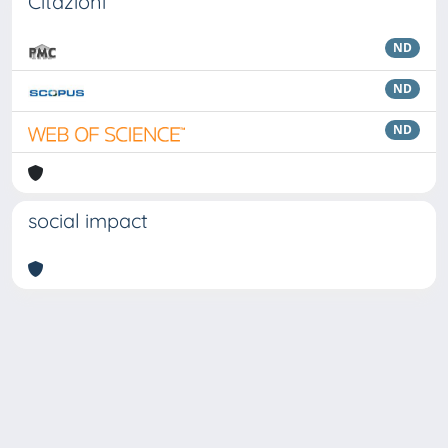
Citazioni
ND
ND
ND
social impact