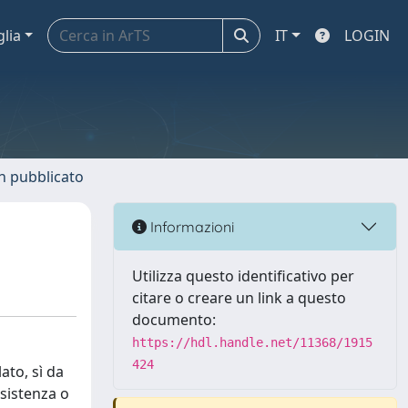
glia
IT
LOGIN
n pubblicato
Informazioni
Utilizza questo identificativo per
citare o creare un link a questo
documento:
https://hdl.handle.net/11368/1915
424
ato, sì da
ssistenza o