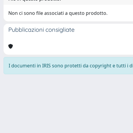
Non ci sono file associati a questo prodotto.
Pubblicazioni consigliate
I documenti in IRIS sono protetti da copyright e tutti i di
Università degli Studi Trieste |
Dove siamo
|
Privacy
Piazzale Europa,1 34127 Trieste, Italia - Tel. +39 040.558.7111 - 