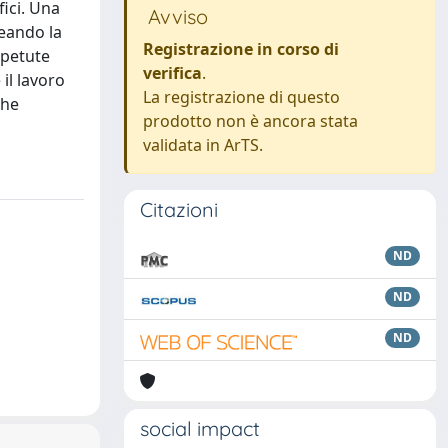
fici. Una
Avviso
neando la
Registrazione in corso di
ipetute
verifica
.
il lavoro
La registrazione di questo
che
prodotto non è ancora stata
validata in ArTS.
Citazioni
ND
ND
ND
social impact