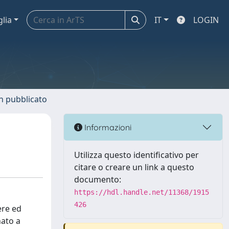
glia
IT
LOGIN
n pubblicato
Informazioni
Utilizza questo identificativo per
citare o creare un link a questo
documento:
https://hdl.handle.net/11368/1915
426
ere ed
nato a