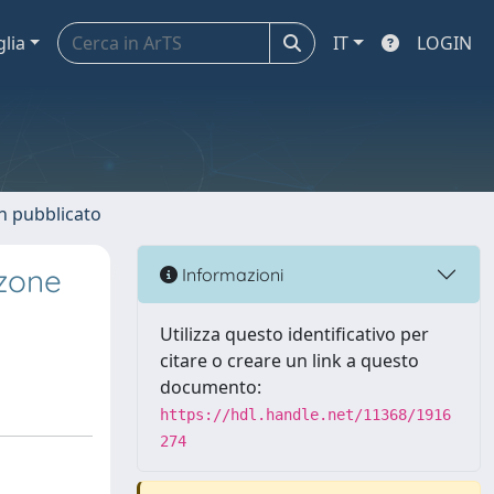
glia
IT
LOGIN
n pubblicato
azone
Informazioni
Utilizza questo identificativo per
citare o creare un link a questo
documento:
https://hdl.handle.net/11368/1916
274