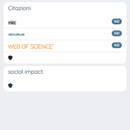
Citazioni
ND
ND
ND
social impact