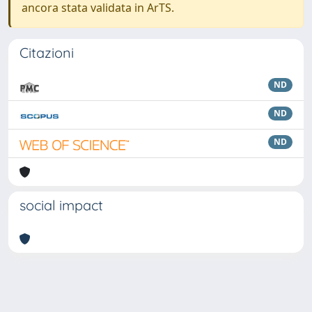
ancora stata validata in ArTS.
Citazioni
ND
ND
ND
social impact