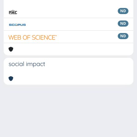
ND
ND
ND
social impact