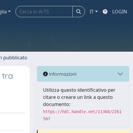
glia
IT
LOGIN
n pubblicato
 tra
Informazioni
Utilizza questo identificativo per
citare o creare un link a questo
documento:
https://hdl.handle.net/11368/2261
507