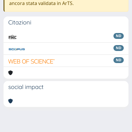
ancora stata validata in ArTS.
Citazioni
ND
ND
ND
social impact