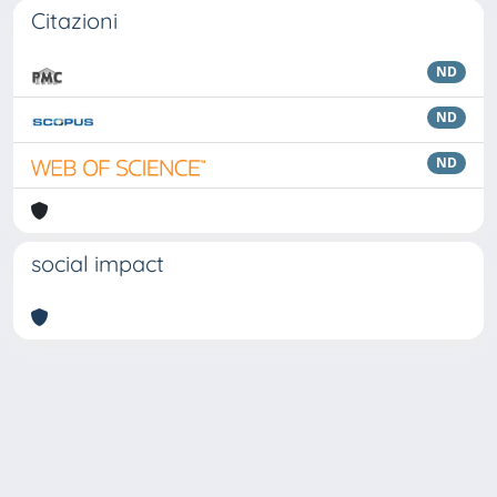
Citazioni
ND
ND
ND
social impact