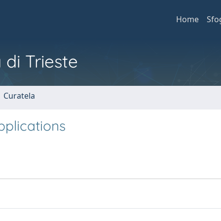
Home
Sfo
 di Trieste
1 Curatela
plications