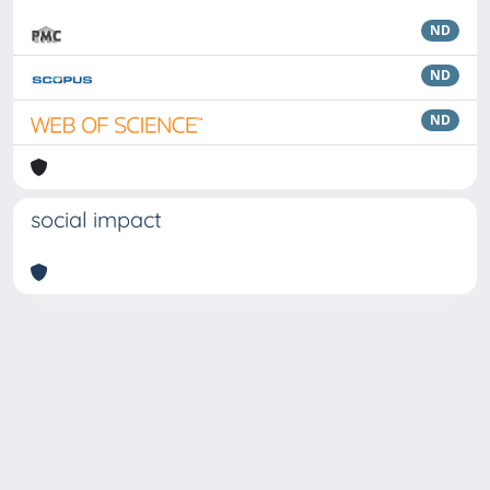
ND
ND
ND
social impact