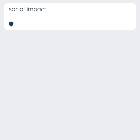
social impact
Copyright © 2026
Università degli Studi Trieste |
Dove
siamo
|
Privacy
Piazzale Europa,1 34127 Trieste, Italia -
Tel. +39 040.558.7111 - P.IVA 00211830328