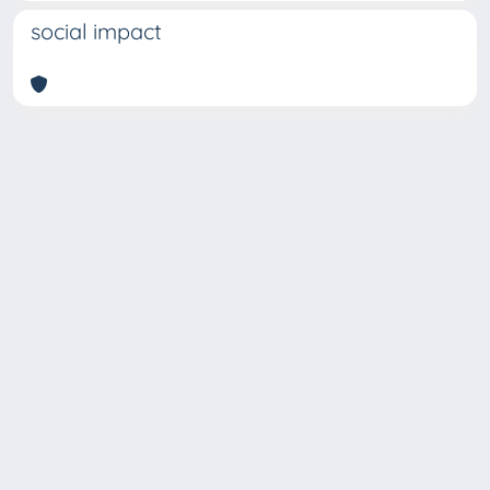
social impact
Copyright © 2026
Università degli Studi Trieste |
Dove
siamo
|
Privacy
Piazzale Europa,1 34127 Trieste, Italia -
Tel. +39 040.558.7111 - P.IVA 00211830328