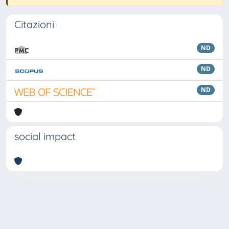
Citazioni
ND
ND
ND
social impact