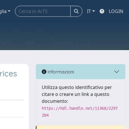
glia
IT
LOGIN
rices
Informazioni
Utilizza questo identificativo per
citare o creare un link a questo
documento:
https://hdl.handle.net/11368/2297
284