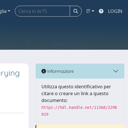
glia
IT
LOGIN
arying
Informazioni
Utilizza questo identificativo per
citare o creare un link a questo
documento:
https://hdl.handle.net/11368/2298
019