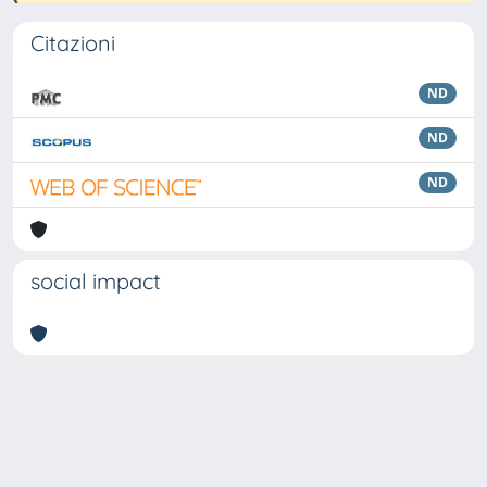
Citazioni
ND
ND
ND
social impact