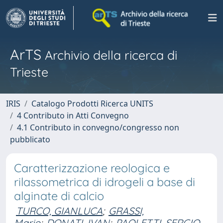
ArTS
Archivio della ricerca di
Trieste
IRIS
Catalogo Prodotti Ricerca UNITS
4 Contributo in Atti Convegno
4.1 Contributo in convegno/congresso non
pubblicato
Caratterizzazione reologica e
rilassometrica di idrogeli a base di
alginate di calcio
TURCO, GIANLUCA
;
GRASSI,
Mario
;
DONATI, IVAN
;
PAOLETTI, SERGIO