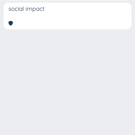
social impact
Copyright © 2026
Università degli Studi Trieste |
Dove
siamo
|
Privacy
Piazzale Europa,1 34127 Trieste, Italia -
Tel. +39 040.558.7111 - P.IVA 00211830328